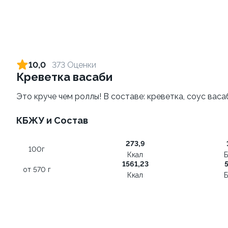
Пепперони
Маргарита
от 530 г
от 460 гр
490 ₽
390 ₽
790 ₽
690 ₽
10,0
373 Оценки
Креветка васаби
9.9
Это круче чем роллы! В составе: креветка, соус васа
КБЖУ и Состав
273,9
Груша горгонзола
100г
Ккал
Б
от 535 г
1561,23
5
от 570 г
Ккал
Б
490 ₽
790 ₽
КРУТТО-КЛАССИКА