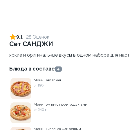
Пепперони
Маргарита
от 530 г
от 460 гр
490 ₽
390 ₽
790 ₽
690 ₽
9,1
28 Оценок
Сет САНДЖИ
9.9
яркие и оригинальные вкусы в одном наборе для нас
Блюда в составе
4
Мини Гавайская
Груша горгонзола
от 190 г
от 535 г
490 ₽
Мини том ям с морепродуктами
790 ₽
от 240 г
КРУТТО-КЛАССИКА
Мини Цыпленок Сливочный