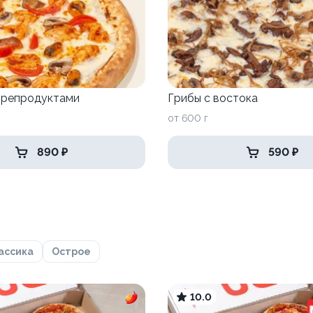
орепродуктами
Грибы с востока
от 600 г
890 ₽
590 ₽
ассика
Острое
10.0