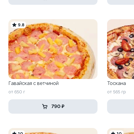
9.8
Гавайская c ветчиной
Тоскана
от 650 г
от 565 гр
790 ₽
10
10