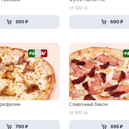
от 520 гр
590 ₽
690 ₽
трюфелем
Сливочный бекон
от 520 гр
790 ₽
695 ₽