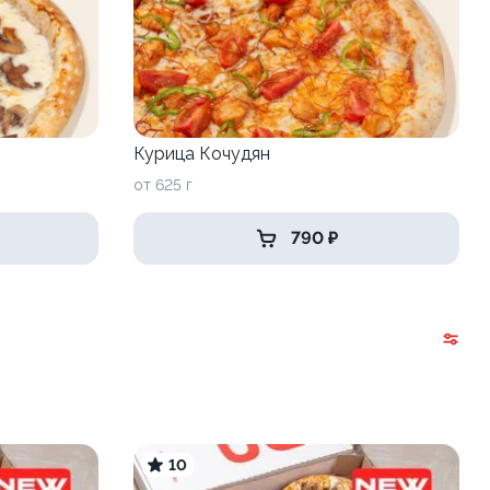
Курица Кочудян
от 625 г
790 ₽
10