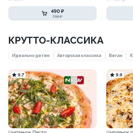
490 ₽
790 ₽
КРУТТО-КЛАССИКА
Идеально детям
Авторская классика
Веган
К
9.7
9.9
Цыпленок Песто
Цыпленок с