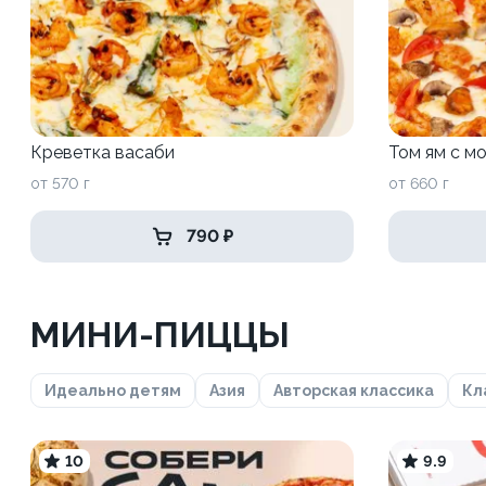
Креветка васаби
Том ям с м
от 570 г
от 660 г
790 ₽
МИНИ-ПИЦЦЫ
Идеально детям
Азия
Авторская классика
Кл
10
9.9