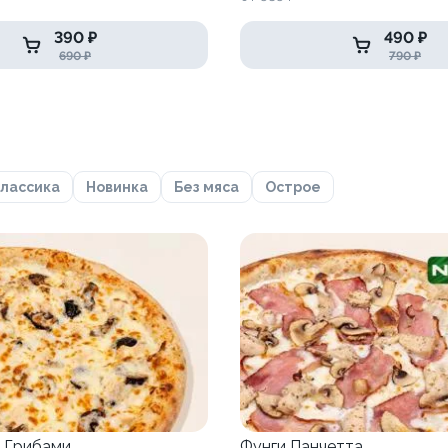
390 ₽
490 ₽
690 ₽
790 ₽
лассика
Новинка
Без мяса
Острое
 Грибами
Фунги Панчетта