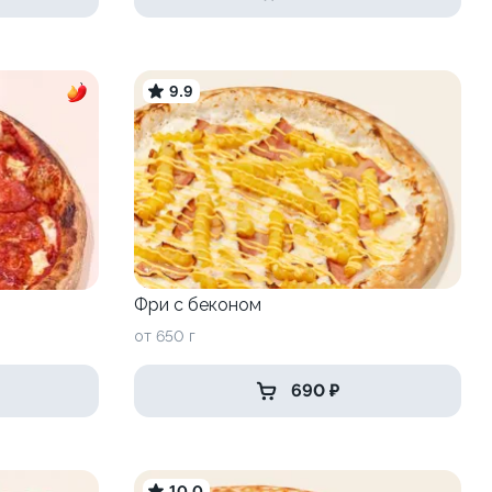
9.9
Фри с беконом
от 650 г
690 ₽
10.0