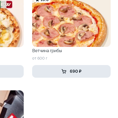
Ветчина грибы
от 600 г
690 ₽