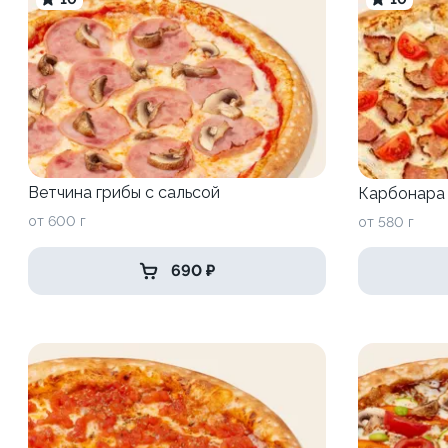
Ветчина грибы c сальсой
Карбонара
от 600 г
от 580 г
690 ₽