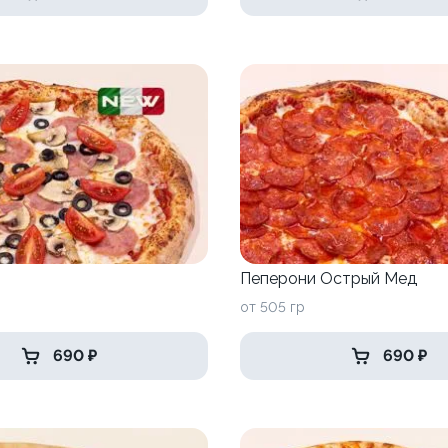
Пеперони Острый Мед
от 505 гр
690 ₽
690 ₽