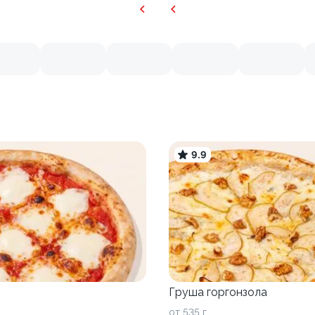
9.9
Груша горгонзола
от 535 г