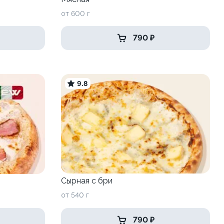
от 600 г
790 ₽
9.8
Сырная с бри
от 540 г
790 ₽