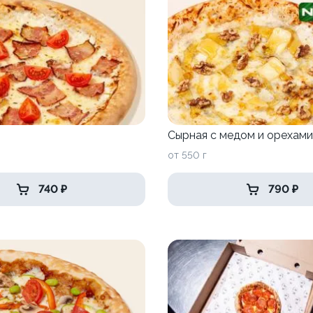
Сырная с медом и орехами
от 550 г
740 ₽
790 ₽