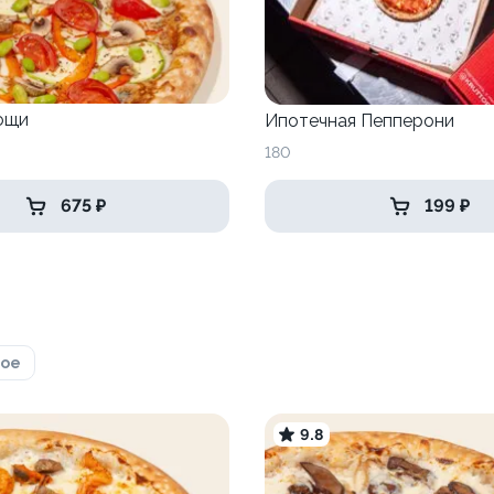
ощи
Ипотечная Пепперони
180
675 ₽
199 ₽
рое
9.8