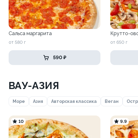
Сальса маргарита
Крутто-ов
от 580 г
от 650 г
590 ₽
ВАУ-АЗИЯ
Море
Азия
Авторская классика
Веган
Ост
10
9.9