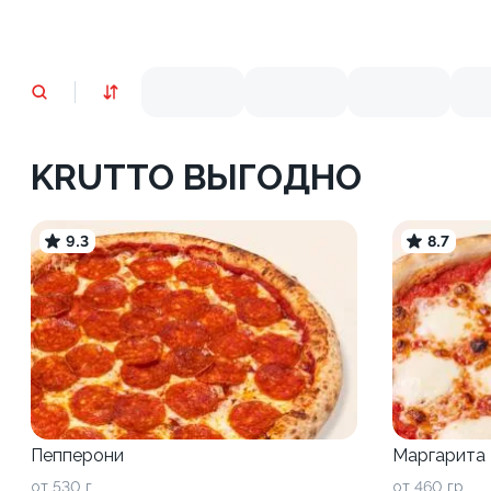
KRUTTO ВЫГОДНО
9.3
8.7
Пепперони
Маргарита
от 530 г
от 460 гр