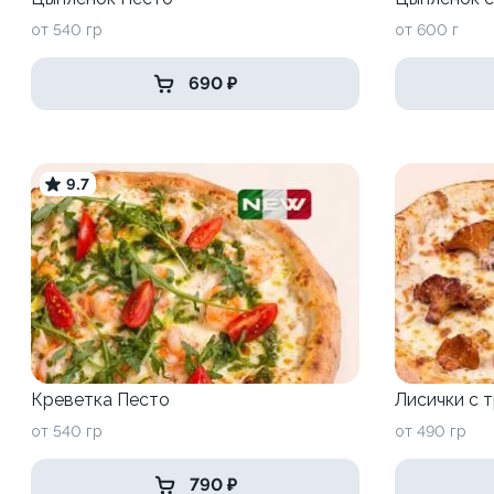
от 540 гр
от 600 г
690 ₽
9.7
Креветка Песто
Лисички с 
от 540 гр
от 490 гр
790 ₽