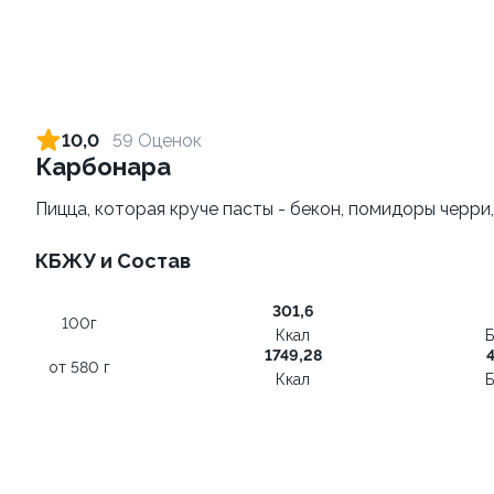
Пепперони
Маргарита
от 530 г
от 460 гр
490 ₽
390 ₽
790 ₽
690 ₽
10,0
59 Оценок
Карбонара
9.9
Пицца, которая круче пасты - бекон, помидоры черри
КБЖУ и Состав
301,6
Груша горгонзола
100г
Ккал
Б
от 535 г
1749,28
4
от 580 г
Ккал
Б
490 ₽
790 ₽
КРУТТО-КЛАССИКА