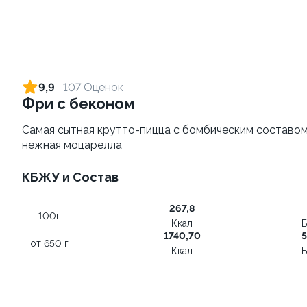
Пепперони
Маргарита
от 530 г
от 460 гр
490 ₽
390 ₽
790 ₽
690 ₽
9,9
107 Оценок
Фри с беконом
9.9
Самая сытная крутто-пицца с бомбическим составом:
нежная моцарелла
КБЖУ и Состав
Груша горгонзола
267,8
от 535 г
100г
Ккал
Б
1740,70
5
490 ₽
от 650 г
Ккал
Б
790 ₽
КРУТТО-КЛАССИКА