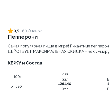
Пепперони
Маргарита
от 530 г
от 460 гр
490 ₽
390 ₽
790 ₽
690 ₽
9,5
68 Оценок
Пепперони
9.9
Самая популярная пицца в мире! Пикантные пепперо
ДЕЙСТВУЕТ МАКСИМАЛЬНАЯ СКИДКА - не суммируетс
КБЖУ и Состав
Груша горгонзола
238
от 535 г
100г
Ккал
Б
1261,40
490 ₽
от 530 г
Ккал
Б
790 ₽
КРУТТО-КЛАССИКА