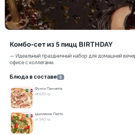
Пепперони
Маргарита
от 530 г
от 460 гр
490 ₽
390 ₽
790 ₽
690 ₽
комбо-сет из 5 пицц BIRTHDAY
9.9
— Идеальный праздничный набор для домашней вечер
офисе с коллегами.
Блюда в составе
5
Груша горгонзола
Фунги Панчетта
от 535 г
от 520 гр
490 ₽
790 ₽
Цыпленок Песто
от 540 гр
КРУТТО-КЛАССИКА