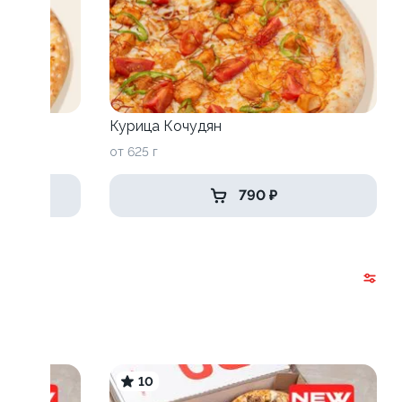
Курица Кочудян
от 625 г
790 ₽
10