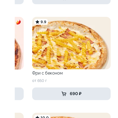
9.9
Фри с беконом
от 650 г
690 ₽
10.0