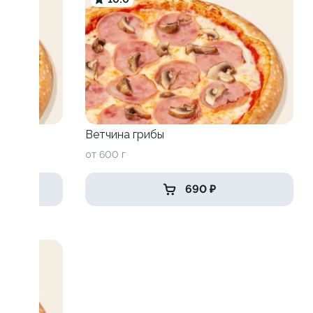
Ветчина грибы
от 600 г
690 ₽