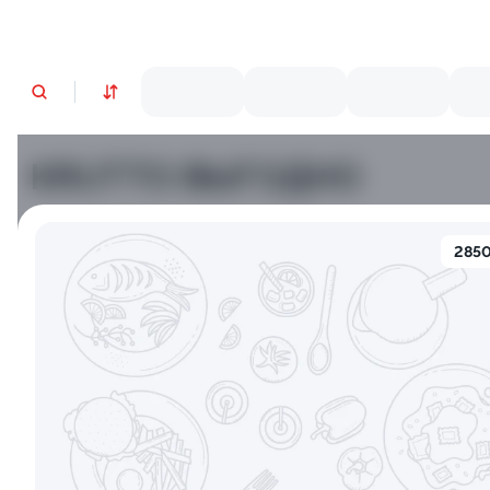
KRUTTO ВЫГОДНО
9.4
8.7
2850
Пепперони
Маргарита
от 530 г
от 460 гр