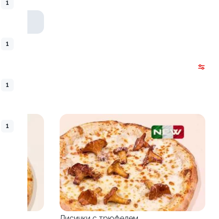
1
1
1
1
Лисички с трюфелем