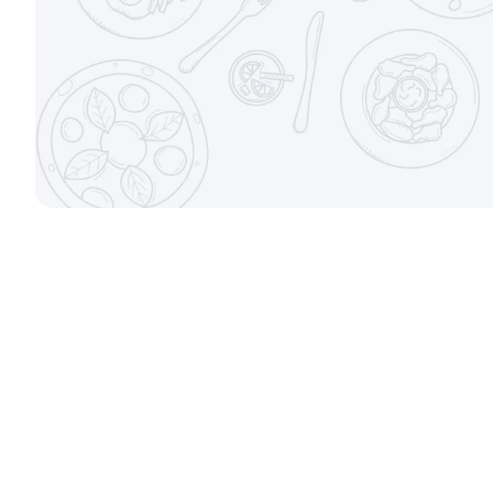
490 ₽
790 ₽
КРУТТО-КЛАССИКА
Идеально детям
Авторская классика
Веган
К
9.7
Цыпленок Песто
Фунги Панч