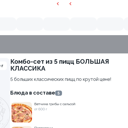
комбо-сет из 5 пицц БОЛЬШАЯ
9.9
 г
КЛАССИКА
5 больших классических пицц по крутой цене!
Блюда в составе
5
Ветчина грибы c сальсой
от 600 г
Груша горгонзола
от 535 г