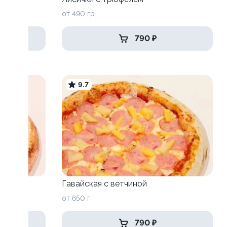
от 490 гр
790 ₽
9.7
Гавайская c ветчиной
от 650 г
790 ₽