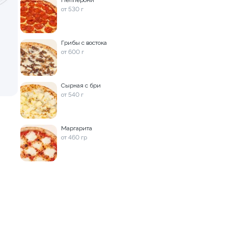
Пепперони
от 530 г
390 ₽
490 ₽
690 ₽
790 ₽
Грибы с востока
от 600 г
Сырная с бри
лассика
Новинка
Без мяса
Острое
от 540 г
9.9
Маргарита
от 460 гр
етта
Цыпленок с Грибами