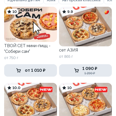
10
9.9
ТВОЙ СЕТ мини-пицц -
сет АЗИЯ
"Собери сам"
от 865 г
от 750 г
1 090 ₽
от 1 010 ₽
1 290 ₽
10.0
10