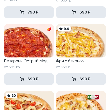
от 540 г
от 565 гр
790 ₽
690 ₽
9.9
Фри с беконом
Пеперони Острый Мед
от 650 г
от 505 гр
690 ₽
690 ₽
10