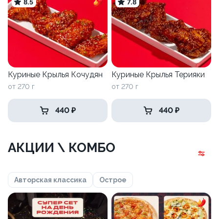
8.5
7.8
Куриные Крылья Кочудян
Куриные Крылья Терияки
от 270 г
от 270 г
440 ₽
440 ₽
АКЦИИ \ КОМБО
Авторская классика
Острое