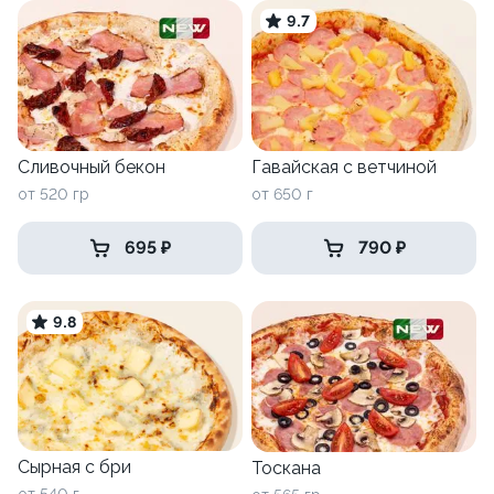
9.7
Сливочный бекон
Гавайская c ветчиной
от 520 гр
от 650 г
695 ₽
790 ₽
9.8
Сырная с бри
Тоскана