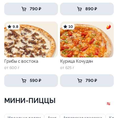
790 ₽
890 ₽
9.8
10
Грибы с востока
Курица Кочудян
от 600 г
от 625 г
590 ₽
790 ₽
МИНИ-ПИЦЦЫ
Идеально детям
Азия
Авторская классика
Кла