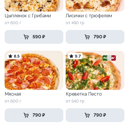
Цыпленок с Грибами
Лисички с трюфелем
от 600 г
от 490 гр
590 ₽
790 ₽
8.5
9.7
Мясная
Креветка Песто
от 600 г
от 540 гр
790 ₽
790 ₽