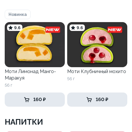
Новинка
9.6
9.6
Моти Лимонад Манго-
Моти Клубничный мохито
Маракуя
56 г
56 г
160 ₽
160 ₽
НАПИТКИ