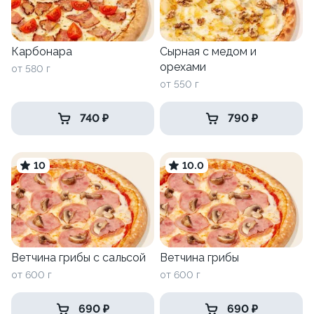
Карбонара
Сырная с медом и
орехами
от 580 г
от 550 г
740 ₽
790 ₽
10
10.0
Ветчина грибы c сальсой
Ветчина грибы
от 600 г
от 600 г
690 ₽
690 ₽