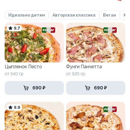
Идеально детям
Авторская классика
Веган
Кл
9.7
Цыпленок Песто
Фунги Панчетта
от 540 гр
от 520 гр
690 ₽
690 ₽
9.9