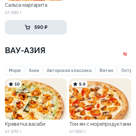
Сальса маргарита
от 580 г
590 ₽
ВАУ-АЗИЯ
Море
Азия
Авторская классика
Веган
Остро
10
9.9
Креветка васаби
Том ям с морепродуктами
от 570 г
от 660 г