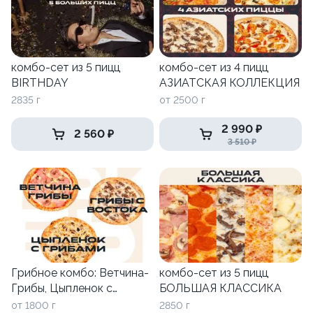
комбо-сет из 5 пицц
комбо-сет из 4 пицц
BIRTHDAY
АЗИАТСКАЯ КОЛЛЕКЦИЯ
2835 г
от 2500 г
2 990 ₽
2 560 ₽
3 510 ₽
Грибное комбо: Ветчина-
комбо-сет из 5 пицц
Грибы, Цыпленок с
БОЛЬШАЯ КЛАССИКА
Грибами и Грибы с
от 1800 г
2850 г