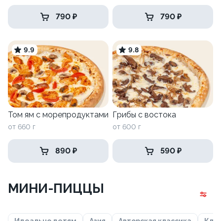
790 ₽
790 ₽
9.9
9.8
Том ям с морепродуктами
Грибы с востока
от 660 г
от 600 г
890 ₽
590 ₽
МИНИ-ПИЦЦЫ