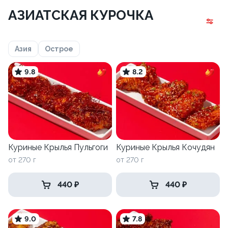
АЗИАТСКАЯ КУРОЧКА
Азия
Острое
9.8
8.2
Куриные Крылья Пульгоги
Куриные Крылья Кочудян
от 270 г
от 270 г
440 ₽
440 ₽
9.0
7.8