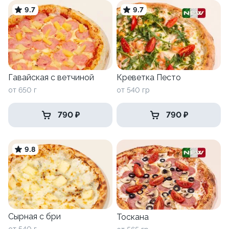
9.7
9.7
Гавайская c ветчиной
Креветка Песто
от 650 г
от 540 гр
790 ₽
790 ₽
9.8
Сырная с бри
Тоскана