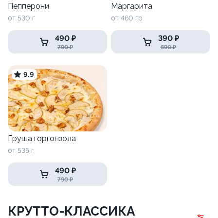
Пепперони
Маргарита
от 530 г
от 460 гр
490 ₽
390 ₽
790 ₽
690 ₽
9.9
Груша горгонзола
от 535 г
490 ₽
790 ₽
КРУТТО-КЛАССИКА