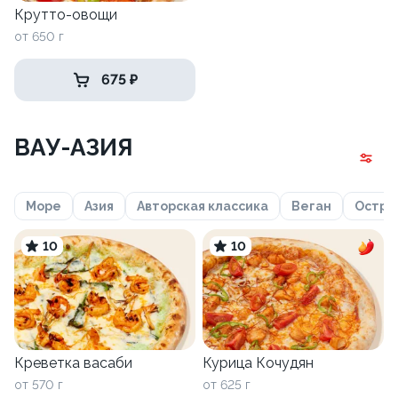
Крутто-овощи
от 650 г
675 ₽
ВАУ-АЗИЯ
Море
Азия
Авторская классика
Веган
Остро
10
10
Креветка васаби
Курица Кочудян
от 570 г
от 625 г