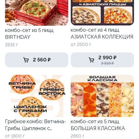
комбо-сет из 4 пицц
комбо-сет из 5 пицц
АЗИАТСКАЯ КОЛЛЕКЦИЯ
BIRTHDAY
от 2500 г
2835 г
2 990 ₽
2 560 ₽
3 510 ₽
Грибное комбо: Ветчина-
комбо-сет из 5 пицц
Грибы, Цыпленок с
БОЛЬШАЯ КЛАССИКА
Грибами и Грибы с
от 1800 г
2850 г