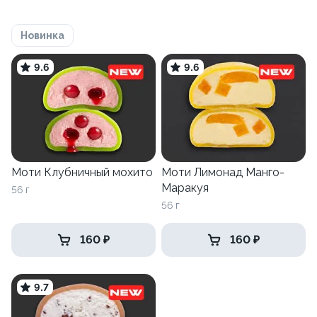
Новинка
9.6
9.6
Моти Клубничный мохито
Моти Лимонад Манго-
Маракуя
56 г
56 г
160 ₽
160 ₽
9.7