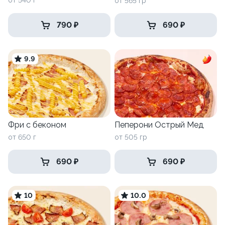
от 540 г
от 565 гр
790 ₽
690 ₽
9.9
Фри с беконом
Пеперони Острый Мед
от 650 г
от 505 гр
690 ₽
690 ₽
10
10.0