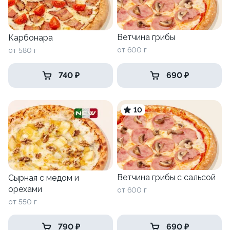
Ветчина грибы
Карбонара
от 600 г
от 580 г
740 ₽
690 ₽
10
Ветчина грибы c сальсой
Сырная с медом и
орехами
от 600 г
от 550 г
790 ₽
690 ₽