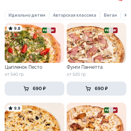
Идеально детям
Авторская классика
Веган
Кл
9.8
Цыпленок Песто
Фунги Панчетта
от 540 гр
от 520 гр
690 ₽
690 ₽
9.9