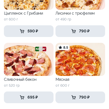
Цыпленок с Грибами
Лисички с трюфелем
от 600 г
от 490 гр
590 ₽
790 ₽
8.5
Сливочный бекон
Мясная
от 520 гр
от 600 г
695 ₽
790 ₽